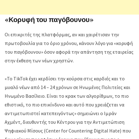
«Κορυφή του παγόβουνου»
Οι επικριτές της πλατφόρμας, αν και χαιρέτισαν την
πρωτοβουλία για το όριο χρόνου, κάνουν λόγο για «κορυφή
του παγόβουνου» όσον αφορά την απάντηση της εταιρείας
στην έκθεση των νέων χρηστών.
«Το TikTok έχει κερδίσει την κούρσα στις καρδιές και το
μυαλό νέων από 14 – 24 χρόνων σε Ηνωμένες Πολιτείες και
Ηνωμένο Βασίλειο. Είναι το κρακ των αλγορίθμων, το πιο
εθιστικό, το πιο επικίνδυνο και αυτό που χρειάζεται να
αντιμετωπιστεί κατεπειγόντως» σημειώνει ο Ιμράν
Αχμέντ, διευθυντής του Κέντρου για την Αντιμετώπιση
Ψηφιακού Μίσους (Center for Countering Digital Hate) που