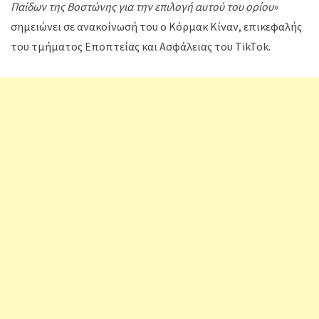
Παίδων της Βοστώνης για την επιλογή αυτού του ορίου
»
σημειώνει σε ανακοίνωσή του ο Κόρμακ Κίναν, επικεφαλής
του τμήματος Εποπτείας και Ασφάλειας του TikTok.