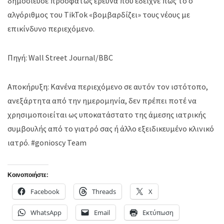
δημοσίευσε προσφάτως έρευνα που έδειχνε πως το ο
αλγόριθμος του TikTok «βομβαρδίζει» τους νέους με
επικίνδυνο περιεχόμενο.
Πηγή: Wall Street Journal/BBC
Αποκήρυξη: Κανένα περιεχόμενο σε αυτόν τον ιστότοπο,
ανεξάρτητα από την ημερομηνία, δεν πρέπει ποτέ να
χρησιμοποιείται ως υποκατάστατο της άμεσης ιατρικής
συμβουλής από το γιατρό σας ή άλλο εξειδικευμένο κλινικό
ιατρό. #gonioscy Team
Κοινοποιήστε:
Facebook
Threads
X
WhatsApp
Email
Εκτύπωση