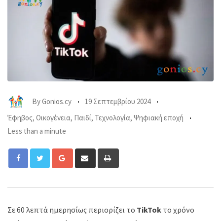
By
Gonios.cy
19 Σεπτεμβρίου 2024
Έφηβος
,
Οικογένεια
,
Παιδί
,
Τεχνολογία
,
Ψηφιακή εποχή
Less than a minute
Google+
Share
Print
via
Email
Σε 60 λεπτά ημερησίως περιορίζει το
TikTok
το χρόνο