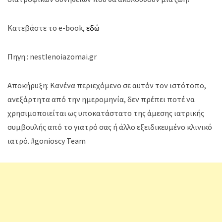
Κατεβάστε το e-book,
εδώ
Πηγη : nestlenoiazomai.gr
Αποκήρυξη: Κανένα περιεχόμενο σε αυτόν τον ιστότοπο,
ανεξάρτητα από την ημερομηνία, δεν πρέπει ποτέ να
χρησιμοποιείται ως υποκατάστατο της άμεσης ιατρικής
συμβουλής από το γιατρό σας ή άλλο εξειδικευμένο κλινικό
ιατρό. #gonioscy Team