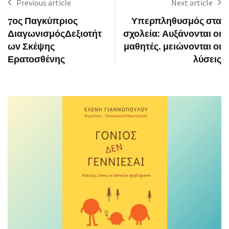
Previous article
Next article
7ος Παγκύπριος
Υπερπληθυσμός στα
ΔιαγωνισμόςΔεξιοτήτ
σχολεία: Αυξάνονται οι
ων Σκέψης
μαθητές, μειώνονται οι
Ερατοσθένης
λύσεις