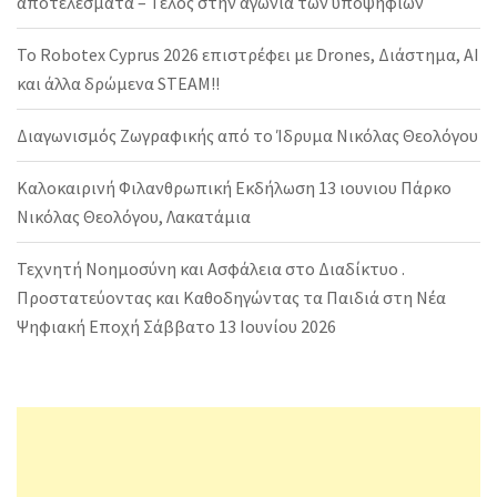
αποτελέσματα – Τέλος στην αγωνία των υποψηφίων
Το Robotex Cyprus 2026 επιστρέφει με Drones, Διάστημα, AI
και άλλα δρώμενα STEAM!!
Διαγωνισμός Ζωγραφικής από το Ίδρυμα Νικόλας Θεολόγου
Καλοκαιρινή Φιλανθρωπική Εκδήλωση 13 ιουνιου Πάρκο
Νικόλας Θεολόγου, Λακατάμια
Τεχνητή Νοημοσύνη και Ασφάλεια στο Διαδίκτυο .
Προστατεύοντας και Καθοδηγώντας τα Παιδιά στη Νέα
Ψηφιακή Εποχή Σάββατο 13 Ιουνίου 2026