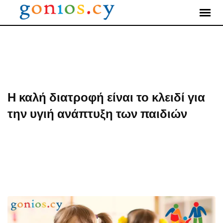
Skip
to
content
Η καλή διατροφή είναι το κλειδί για
την υγιή ανάπτυξη των παιδιών