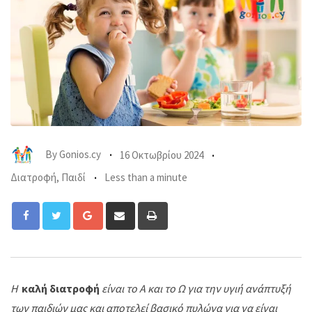
By
Gonios.cy
16 Οκτωβρίου 2024
Διατροφή
,
Παιδί
Less than a minute
Google+
Share
Print
via
Email
Η
καλή διατροφή
είναι το Α και το Ω για την υγιή ανάπτυξή
των παιδιών μας και αποτελεί βασικό πυλώνα για να είναι