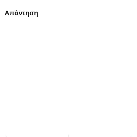
Απάντηση