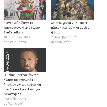
Ζωντανεύει ξανά το
Χριστούγεννα 2023: Ποιες
χριστουγεννιάτικο χωριό
μέρες «πέφτουν» οι αργίες
SanTa Lefkara
φέτος
18 Νοεμβρίου 2024
23 Νοεμβρίου 2023
σε "Πάμε Βόλτα"
σε "Κοινωνία"
Ο Ηλίας Βρεττός έρχεται
Κύπρο την Κυριακή 14
Απριλίου για μία εμφάνιση
στο Λύκειο Αγίου Γεωργίου
Λακατάμιας
2 Απριλίου 2024
σε "Κοινωνία"