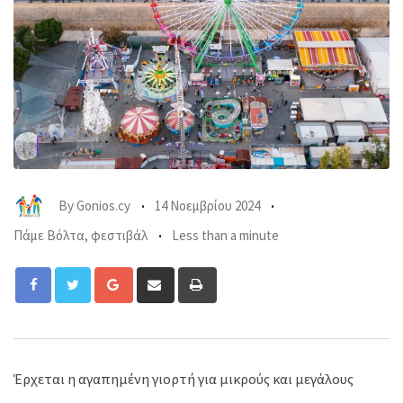
By
Gonios.cy
14 Νοεμβρίου 2024
Πάμε Βόλτα
,
φεστιβάλ
Less than a minute
Google+
Share
Print
via
Email
Έρχεται η αγαπημένη γιορτή για μικρούς και μεγάλους