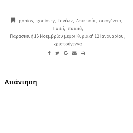
gonios
,
gonioscy
,
Γονέων
,
Λευκωσία
,
οικογένεια
,
Παιδί
,
παιδιά
,
Παρασκευή 15 Νοεμβρίου μέχρι Κυριακή 12 Ιανουαρίου.
,
χριστούγεννα
Google+
Share
Print
via
Email
Απάντηση