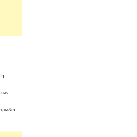
τη
εων.
Χορωδία