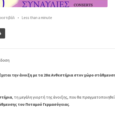
φεστιβάλ
Less than a minute
re
Print
il
άδοση
έχεται την άνοιξη με τα 28α Ανθεστήρια στον χώρο στάθμευσ
στήρια
, τη μεγάλη γιορτή της άνοιξης, που θα πραγματοποιηθεί
άθμευσης του Ποταμού Γερμασόγειας
.