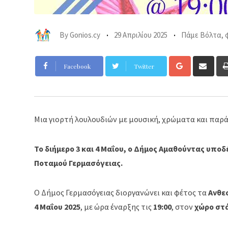
By
Gonios.cy
29 Απριλίου 2025
Πάμε Βόλτα
,
Google+
Sha
Facebook
Twitter
via
Ema
Μια γιορτή λουλουδιών με μουσική, χρώματα και παρ
Το διήμερο 3 και 4 Μαΐου, ο Δήμος Αμαθούντας υποδ
Ποταμού Γερμασόγειας.
Ο Δήμος Γερμασόγειας διοργανώνει και φέτος τα
Ανθε
4 Μαΐου 2025
, με ώρα έναρξης τις
19:00
, στον
χώρο στ