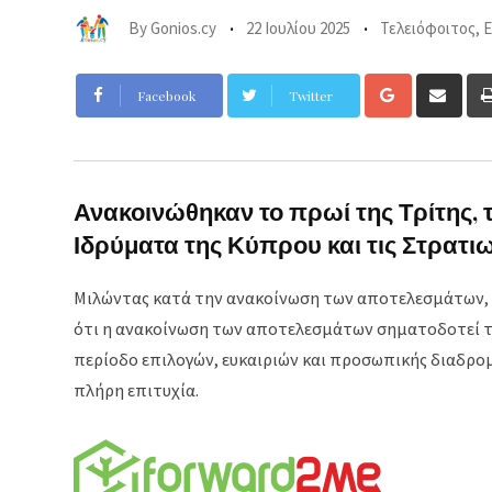
By
Gonios.cy
22 Ιουλίου 2025
Τελειόφοιτος
,
Ε
Google+
Sha
Facebook
Twitter
via
Ema
Ανακοινώθηκαν το πρωί της Τρίτης, 
Ιδρύματα της Κύπρου και τις Στρατιω
Μιλώντας κατά την ανακοίνωση των αποτελεσμάτων, η 
ότι η ανακοίνωση των αποτελεσμάτων σηματοδοτεί το
περίοδο επιλογών, ευκαιριών και προσωπικής διαδρομή
πλήρη επιτυχία.