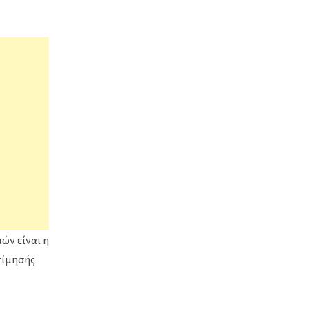
ών είναι η
τίμησής