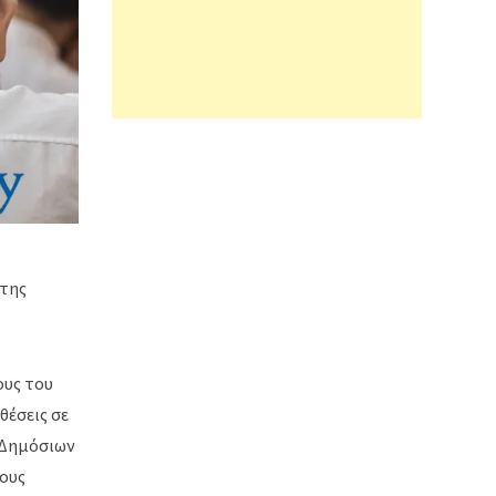
 της
ους του
θέσεις σε
ν Δημόσιων
τους