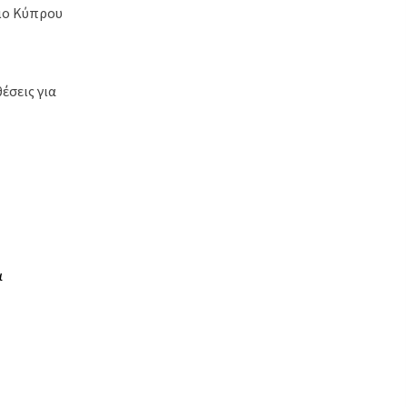
μιο Κύπρου
έσεις για
α