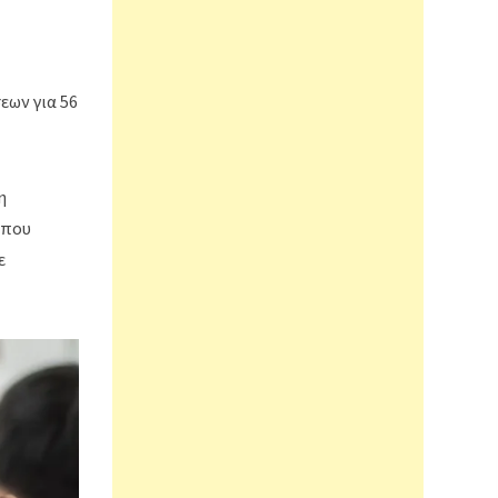
εων για 56
η
 που
ε