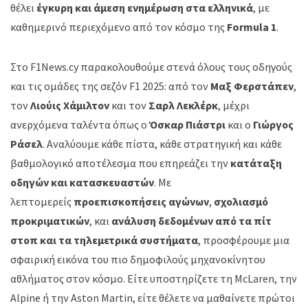
θέλει
έγκυρη και άμεση ενημέρωση στα ελληνικά
, με
καθημερινό περιεχόμενο από τον κόσμο της
Formula 1
.
Στο F1News.cy παρακολουθούμε στενά όλους τους οδηγούς
και τις ομάδες της σεζόν F1 2025: από τον
Μαξ Φερστάπεν
,
τον
Λιούις Χάμιλτον
και τον
Σαρλ Λεκλέρκ
, μέχρι
ανερχόμενα ταλέντα όπως ο
Όσκαρ Πιάστρι
και ο
Γιώργος
Ράσελ
. Αναλύουμε κάθε πίστα, κάθε στρατηγική και κάθε
βαθμολογικό αποτέλεσμα που επηρεάζει την
κατάταξη
οδηγών και κατασκευαστών
. Με
λεπτομερείς
προεπισκοπήσεις αγώνων
,
σχολιασμό
προκριματικών
, και
ανάλυση δεδομένων από τα πίτ
στοπ και τα τηλεμετρικά συστήματα
, προσφέρουμε μια
σφαιρική εικόνα του πιο δημοφιλούς μηχανοκίνητου
αθλήματος στον κόσμο. Είτε υποστηρίζετε τη McLaren, την
Alpine ή την Aston Martin, είτε θέλετε να μαθαίνετε πρώτοι