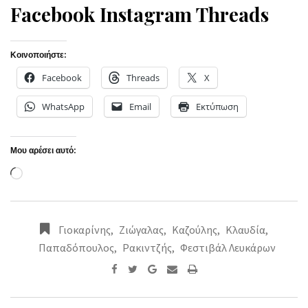
Facebook
Instagram
Threads
Κοινοποιήστε:
Facebook
Threads
X
WhatsApp
Email
Εκτύπωση
Μου αρέσει αυτό:
Loading…
Γιοκαρίνης
,
Ζιώγαλας
,
Καζούλης
,
Κλαυδία
,
Παπαδόπουλος
,
Ρακιντζής
,
Φεστιβάλ Λευκάρων
Google+
Share
Print
via
Email