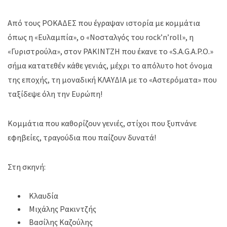
Από τους ΡΟΚΑΔΕΣ που έγραψαν ιστορία με κομμάτια
όπως η «Ευλαμπία», ο «Νοσταλγός του rock’n’roll», η
«Γυριστρούλα», στον ΡΑΚΙΝΤΖΗ που έκανε το «S.A.G.A.P.O.»
σήμα κατατεθέν κάθε γενιάς, μέχρι το απόλυτο hot όνομα
της εποχής, τη μοναδική ΚΛΑΥΔΙΑ με το «Αστερόματα» που
ταξίδεψε όλη την Ευρώπη!
Κομμάτια που καθορίζουν γενιές, στίχοι που ξυπνάνε
εφηβείες, τραγούδια που παίζουν δυνατά!
Στη σκηνή:
Κλαυδία
Μιχάλης Ρακιντζής
Βασίλης Καζούλης