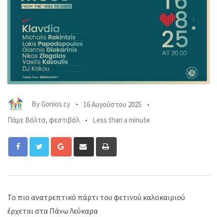
By
Gonios.cy
16 Αυγούστου 2025
Πάμε Βόλτα
,
φεστιβάλ
Less than a minute
Google+
Share
Print
via
Email
Το πιο ανατρεπτικό πάρτι του φετινού καλοκαιριού
έρχεται στα Πάνω Λεύκαρα