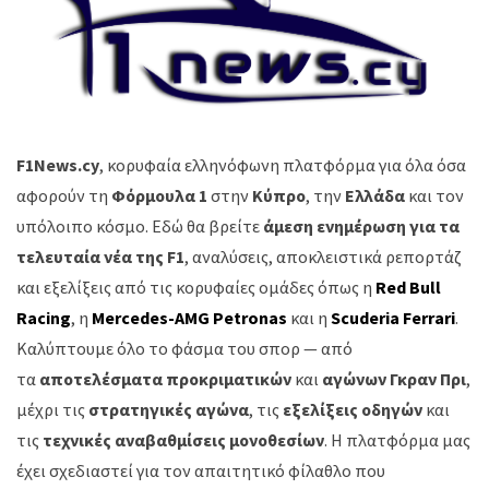
F1News.cy
, κορυφαία ελληνόφωνη πλατφόρμα για όλα όσα
αφορούν τη
Φόρμουλα 1
στην
Κύπρο
, την
Ελλάδα
και τον
υπόλοιπο κόσμο. Εδώ θα βρείτε
άμεση ενημέρωση για τα
τελευταία νέα της F1
, αναλύσεις, αποκλειστικά ρεπορτάζ
και εξελίξεις από τις κορυφαίες ομάδες όπως η
Red Bull
Racing
, η
Mercedes-AMG Petronas
και η
Scuderia Ferrari
.
Καλύπτουμε όλο το φάσμα του σπορ — από
τα
αποτελέσματα προκριματικών
και
αγώνων Γκραν Πρι
,
μέχρι τις
στρατηγικές αγώνα
, τις
εξελίξεις οδηγών
και
τις
τεχνικές αναβαθμίσεις μονοθεσίων
. Η πλατφόρμα μας
έχει σχεδιαστεί για τον απαιτητικό φίλαθλο που