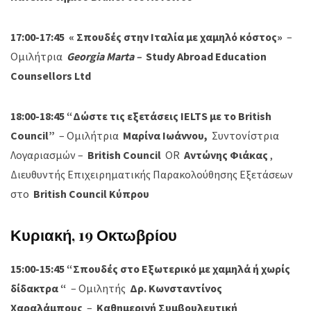
17:00-17:45
«
Σπουδές στην Ιταλία με χαμηλό κόστος»
–
Ομιλήτρια
Georgia Marta –
Study Abroad Education
Counsellors Ltd
18:00-18:45 “Δώστε τις εξετάσεις IELTS με το British
Council”
– Ομιλήτρια
Μαρίνα Ιωάννου,
Συντονίστρια
Λογαριασμών –
British Council
OR
Αντώνης Φιάκας
,
Διευθυντής Επιχειρηματικής Παρακολούθησης Εξετάσεων
στο
British Council Κύπρου
Κυριακή, 19 Οκτωβρίου
15:00-15:45 “Σπουδές στο Εξωτερικό με χαμηλά ή χωρίς
δίδακτρα
“
– Ομιλητής
Δρ. Κωνσταντίνος
Χαραλάμπους
–
Καθημερινή Συμβουλευτική