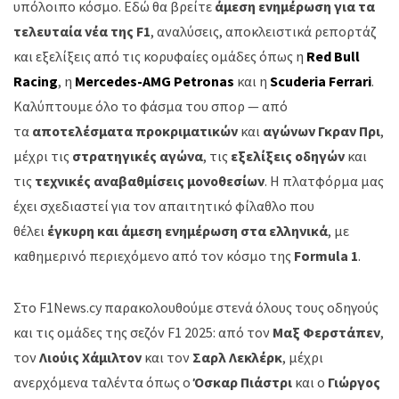
υπόλοιπο κόσμο. Εδώ θα βρείτε
άμεση ενημέρωση για τα
τελευταία νέα της F1
, αναλύσεις, αποκλειστικά ρεπορτάζ
και εξελίξεις από τις κορυφαίες ομάδες όπως η
Red Bull
Racing
, η
Mercedes-AMG Petronas
και η
Scuderia Ferrari
.
Καλύπτουμε όλο το φάσμα του σπορ — από
τα
αποτελέσματα προκριματικών
και
αγώνων Γκραν Πρι
,
μέχρι τις
στρατηγικές αγώνα
, τις
εξελίξεις οδηγών
και
τις
τεχνικές αναβαθμίσεις μονοθεσίων
. Η πλατφόρμα μας
έχει σχεδιαστεί για τον απαιτητικό φίλαθλο που
θέλει
έγκυρη και άμεση ενημέρωση στα ελληνικά
, με
καθημερινό περιεχόμενο από τον κόσμο της
Formula 1
.
Στο F1News.cy παρακολουθούμε στενά όλους τους οδηγούς
και τις ομάδες της σεζόν F1 2025: από τον
Μαξ Φερστάπεν
,
τον
Λιούις Χάμιλτον
και τον
Σαρλ Λεκλέρκ
, μέχρι
ανερχόμενα ταλέντα όπως ο
Όσκαρ Πιάστρι
και ο
Γιώργος