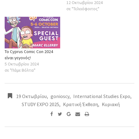
12 Οκτωβρίου 2024
σε "Τελειόφοιτος"
To Cyprus Comic Con 2024
είναι γεγονός!
5 Οκτωβρίου 2024
σε "Πάμε Βόλτα"
19 Οκτωβρίου
,
gonioscy
,
International Studies Expo
,
STUDY EXPO 2025
,
Κρατική Έκθεση
,
Κυριακή
Google+
Share
Print
via
Email