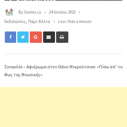
By
Gonios.cy
24 Ιουνίου 2025
Εκδηλώσεις
,
Πάμε Βόλτα
Less than a minute
Google+
Share
Print
via
Email
Συναυλία – Αφιέρωμα στον Θάνο Μικρούτσικο: «Πίσω απ’ το
Φως της Μουσικής»