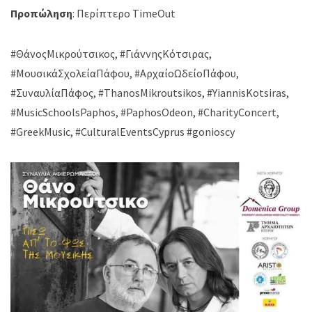
Προπώληση
: Περίπτερο TimeOut
#ΘάνοςΜικρούτσικος, #ΓιάννηςΚότσιρας,
#ΜουσικάΣχολείαΠάφου, #ΑρχαίοΩδείοΠάφου,
#ΣυναυλίαΠάφος, #ThanosMikroutsikos, #YiannisKotsiras,
#MusicSchoolsPaphos, #PaphosOdeon, #CharityConcert,
#GreekMusic, #CulturalEventsCyprus #gonioscy