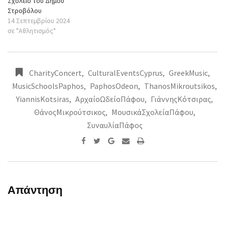
Σχολείο του Δήμου
Στροβόλου
14 Σεπτεμβρίου 2024
σε "Αθλητισμός"
CharityConcert
,
CulturalEventsCyprus
,
GreekMusic
,
MusicSchoolsPaphos
,
PaphosOdeon
,
ThanosMikroutsikos
,
YiannisKotsiras
,
ΑρχαίοΩδείοΠάφου
,
ΓιάννηςΚότσιρας
,
ΘάνοςΜικρούτσικος
,
ΜουσικάΣχολείαΠάφου
,
ΣυναυλίαΠάφος
Google+
Share
Print
via
Email
Απάντηση